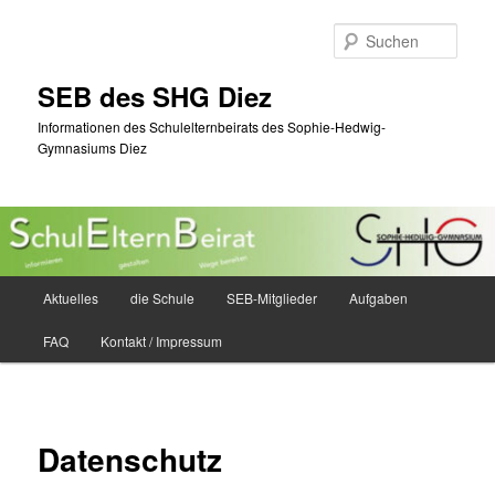
Zum
primären
Such
Inhalt
springen
SEB des SHG Diez
Informationen des Schulelternbeirats des Sophie-Hedwig-
Gymnasiums Diez
Hauptmenü
Aktuelles
die Schule
SEB-Mitglieder
Aufgaben
FAQ
Kontakt / Impressum
Datenschutz