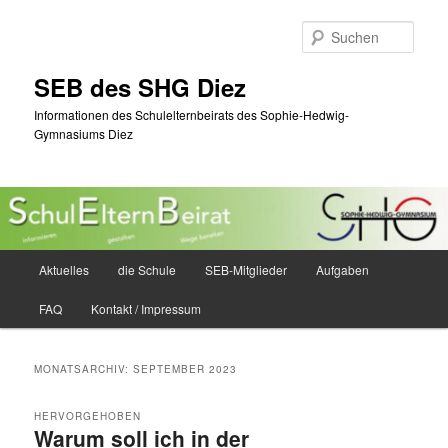
Zum
Zum
primären
sekundären
Such
Inhalt
Inhalt
springen
springen
SEB des SHG Diez
Informationen des Schulelternbeirats des Sophie-Hedwig-
Gymnasiums Diez
Hauptmenü
Aktuelles
die Schule
SEB-Mitglieder
Aufgaben
FAQ
Kontakt / Impressum
MONATSARCHIV:
SEPTEMBER 2023
HERVORGEHOBEN
Warum soll ich in der